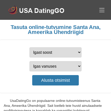
Tasuta online-tutvumine Santa Ana,
Ameerika Ühendriigid
UsaDatingGo on populaarne online-tutvumisteenus Santa
Ana, Ameerika Ühendriigid. Sait loetleb teie huvid ainulaadsete
profiiliotsingutega ja korraldab ka romantilisi kohtinguid.