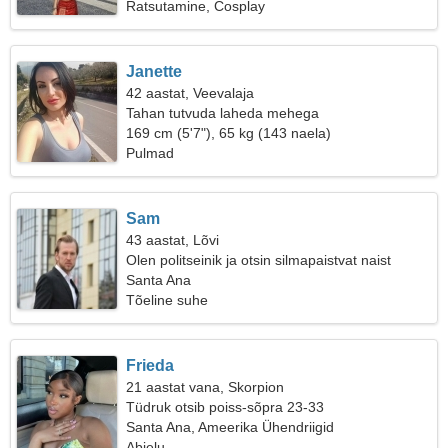
Ratsutamine, Cosplay
Janette
42 aastat, Veevalaja
Tahan tutvuda laheda mehega
169 cm (5'7"), 65 kg (143 naela)
Pulmad
Sam
43 aastat, Lõvi
Olen politseinik ja otsin silmapaistvat naist
Santa Ana
Tõeline suhe
Frieda
21 aastat vana, Skorpion
Tüdruk otsib poiss-sõpra 23-33
Santa Ana, Ameerika Ühendriigid
Abielu