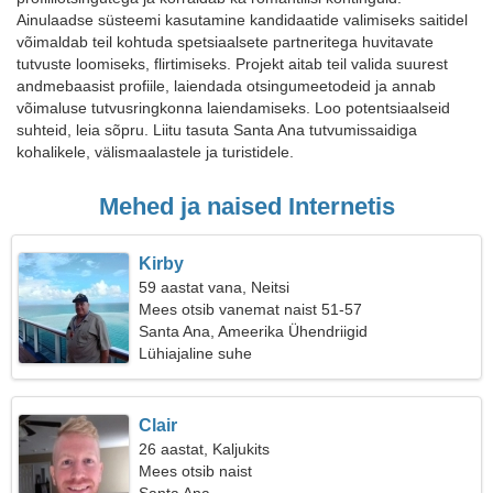
Ainulaadse süsteemi kasutamine kandidaatide valimiseks saitidel
võimaldab teil kohtuda spetsiaalsete partneritega huvitavate
tutvuste loomiseks, flirtimiseks. Projekt aitab teil valida suurest
andmebaasist profiile, laiendada otsingumeetodeid ja annab
võimaluse tutvusringkonna laiendamiseks. Loo potentsiaalseid
suhteid, leia sõpru. Liitu tasuta Santa Ana tutvumissaidiga
kohalikele, välismaalastele ja turistidele.
Mehed ja naised Internetis
Kirby
59 aastat vana, Neitsi
Mees otsib vanemat naist 51-57
Santa Ana, Ameerika Ühendriigid
Lühiajaline suhe
Clair
26 aastat, Kaljukits
Mees otsib naist