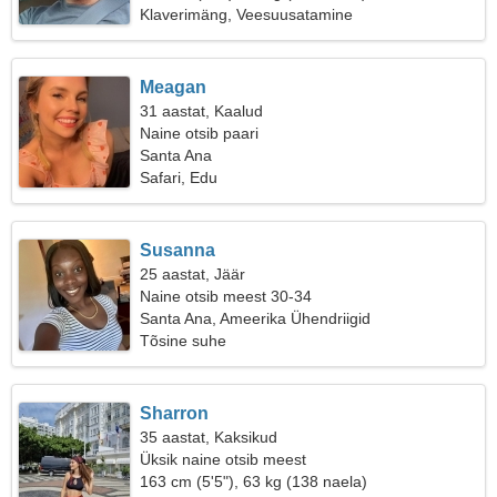
Klaverimäng, Veesuusatamine
Meagan
31 aastat, Kaalud
Naine otsib paari
Santa Ana
Safari, Edu
Susanna
25 aastat, Jäär
Naine otsib meest 30-34
Santa Ana, Ameerika Ühendriigid
Tõsine suhe
Sharron
35 aastat, Kaksikud
Üksik naine otsib meest
163 cm (5'5"), 63 kg (138 naela)