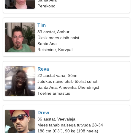
Santa Ana
Perekond
Tim
33 aastat, Ambur
Üksik mees otsib naist
Santa Ana
Reisimine, Korvpall
Reva
22 aastat vana, Sõnn
Jutukas naine otsib tõelist suhet
Santa Ana, Ameerika Ühendriigid
Tõeline armastus
Drew
36 aastat, Veevalaja
Mees tahab naisega tutvuda 28-34
188 cm (6'3"), 90 kg (198 naela)