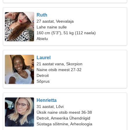
Ruth
27 aastat, Veevalaja
Lahe naine sulle
160 cm (5'3"), 51 kg (112 naela)
Abielu
Laurel
21 aastat vana, Skorpion
Naine otsib meest 27-32
Detroit
Sõprus
Henrietta
31 aastat, Lõvi
Üksik naine otsib meest 36-38
Detroit, Ameerika Ühendriigid
Süstaga sõitmine, Arheoloogia