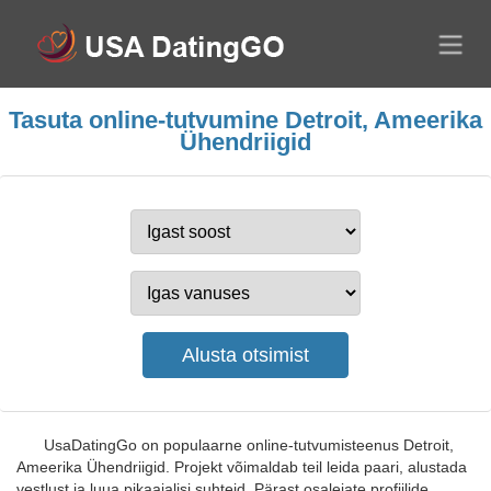
Tasuta online-tutvumine Detroit, Ameerika
Ühendriigid
UsaDatingGo on populaarne online-tutvumisteenus Detroit,
Ameerika Ühendriigid. Projekt võimaldab teil leida paari, alustada
vestlust ja luua pikaajalisi suhteid. Pärast osalejate profiilide