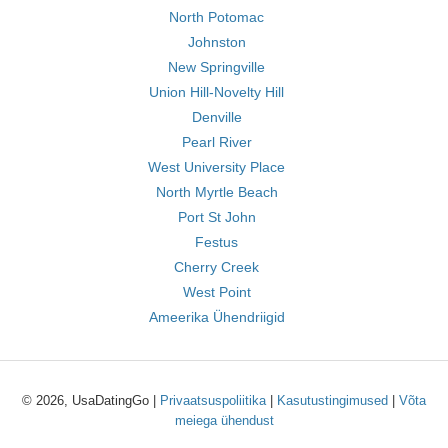
North Potomac
Johnston
New Springville
Union Hill-Novelty Hill
Denville
Pearl River
West University Place
North Myrtle Beach
Port St John
Festus
Cherry Creek
West Point
Ameerika Ühendriigid
© 2026, UsaDatingGo |
Privaatsuspoliitika
|
Kasutustingimused
|
Võta
meiega ühendust