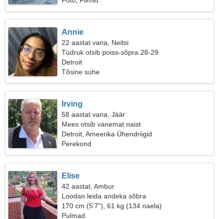
Foto, Filmid
Annie
22 aastat vana, Neitsi
Tüdruk otsib poiss-sõpra 28-29
Detroit
Tõsine suhe
Irving
58 aastat vana, Jäär
Mees otsib vanemat naist
Detroit, Ameerika Ühendriigid
Perekond
Elise
42 aastat, Ambur
Loodan leida andeka sõbra
170 cm (5'7"), 61 kg (134 naela)
Pulmad