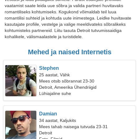
vaatamist saate leida uue sõbra ja valida partneri huvitavaks
romantiliseks kohtumiseks. Kogukond võimaldab teil luua
romantilisi suhteid ja kohtuda uute inimestega. Leidke huvitavate
kasutajate profiile, vestelge ja valige meeldivateks sõbralikeks
kohtumisteks partnereid. Liitu tasuta Detroit tutvumissaidiga
kohalikele, välismaalastele ja turistidele.
Mehed ja naised Internetis
Stephen
25 aastat, Vähk
Mees otsib sõbrannat 23-30
Detroit, Ameerika Ühendriigid
Lühiajaline suhe
Damian
34 aastat, Kaljukits
Mees tahab naisega tutvuda 23-31
Detroit